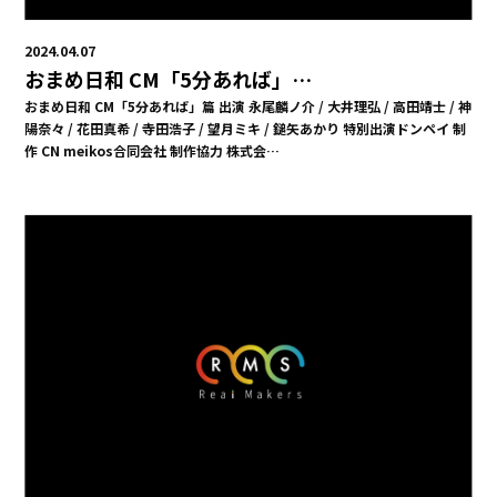
2024.04.07
おまめ日和 CM「5分あれば」…
おまめ日和 CM「5分あれば」篇 出演 永尾麟ノ介 / 大井理弘 / 高田靖士 / 神
陽奈々 / 花田真希 / 寺田浩子 / 望月ミキ / 鎚矢あかり 特別出演ドンペイ 制
作 CN meikos合同会社 制作協力 株式会…