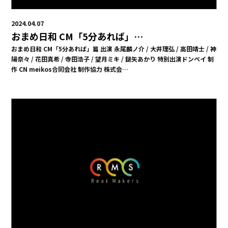
2024.04.07
おまめ日和 CM「5分あれば」…
おまめ日和 CM「5分あれば」篇 出演 永尾麟ノ介 / 大井理弘 / 高田靖士 / 神
陽奈々 / 花田真希 / 寺田浩子 / 望月ミキ / 鎚矢あかり 特別出演ドンペイ 制
作 CN meikos合同会社 制作協力 株式会…