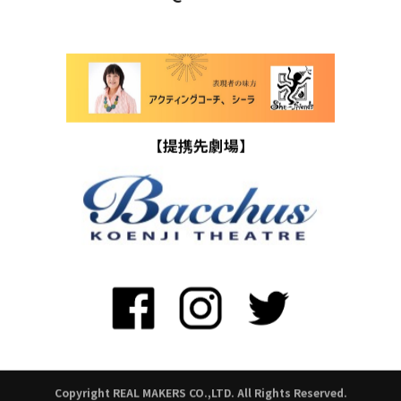
【提携先劇場】
Copyright REAL MAKERS CO.,LTD. All Rights Reserved.